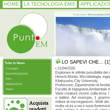
HOME
LA TECNOLOGIA EM®
APPLICAZIO
Cosa sono i
Microorganismi E
LO SAPEVI CHE... (1
Tutte le News
• 21/04/2020
Convegni
Esplorare le infinite possibilità de
Sperimentazione
Hiroshi Morita: Microbiologia, ing
Altro
Kitakyushu City University
Applicazioni
Professore, Dipartimento di Ambie
Facoltà di Ingegneria Ambientale I
Video
Varie creature vivono sulla terra.
e batteri. Ad esempio, 1 grammo
milioni di microrganismi. Molti dei
molto vicini a noi e sono fortement
della toilette è dovuto agli odori