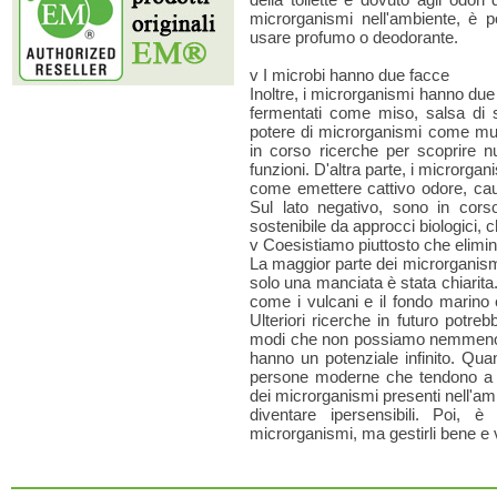
microrganismi nell'ambiente, è pos
usare profumo o deodorante.
v I microbi hanno due facce
Inoltre, i microrganismi hanno due
fermentati come miso, salsa di s
potere di microrganismi come muffe
in corso ricerche per scoprire n
funzioni. D'altra parte, i microrga
come emettere cattivo odore, cau
Sul lato negativo, sono in cors
sostenibile da approcci biologici, ch
v Coesistiamo piuttosto che elimi
La maggior parte dei microrganism
solo una manciata è stata chiarita.
come i vulcani e il fondo marino 
Ulteriori ricerche in futuro potr
modi che non possiamo nemmeno 
hanno un potenziale infinito. Qua
persone moderne che tendono a 
dei microrganismi presenti nell'
diventare ipersensibili. Poi, 
microrganismi, ma gestirli bene e 