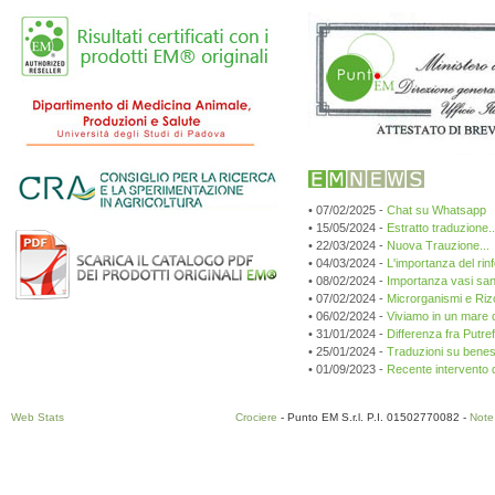
• 07/02/2025 -
Chat su Whatsapp
• 15/05/2024 -
Estratto traduzione...
• 22/03/2024 -
Nuova Trauzione...
• 04/03/2024 -
L'importanza del rin
• 08/02/2024 -
Importanza vasi sang
• 07/02/2024 -
Microrganismi e Riz
• 06/02/2024 -
Viviamo in un mare d
• 31/01/2024 -
Differenza fra Putr
• 25/01/2024 -
Traduzioni su beness
• 01/09/2023 -
Recente intervento de
Web Stats
Crociere
- Punto EM S.r.l. P.I. 01502770082 -
Note