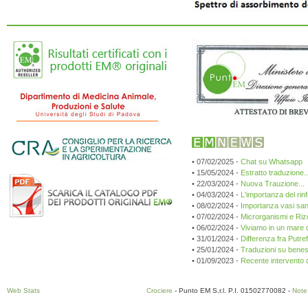
• 07/02/2025 -
Chat su Whatsapp
• 15/05/2024 -
Estratto traduzione...
• 22/03/2024 -
Nuova Trauzione...
• 04/03/2024 -
L'importanza del rin
• 08/02/2024 -
Importanza vasi sang
• 07/02/2024 -
Microrganismi e Riz
• 06/02/2024 -
Viviamo in un mare d
• 31/01/2024 -
Differenza fra Putr
• 25/01/2024 -
Traduzioni su beness
• 01/09/2023 -
Recente intervento de
Web Stats
Crociere
- Punto EM S.r.l. P.I. 01502770082 -
Note