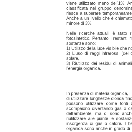
viene utilizzato meno dell'1%. 
classificata nel gruppo denominat
riesce a superare temporaneamente
Anche a un livello che è chiamato 
minore di 3%.
Nelle ricerche attuali, è stato r
fotosintetico. Pertanto i restanti
sostanze sono:
1) Utilizzo della luce visibile che 
2) L'uso di raggi infrarossi (del
solare,
3) Riutilizzo dei residui di anima
l'energia organica.
In presenza di materia organica, i b
di utilizzare lunghezze d'onda fi
possono utilizzare come fonti d
scompaiono diventando gas o ca
dell'ambiente, ma ci sono anch
riutilizzare alle piante le sosta
insorgenza di gas o calore. I ba
organica sono anche in grado di 