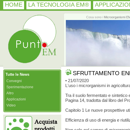
HOME
LA TECNOLOGIA EM®
APPLICAZIO
Cosa sono i
Microorganismi E
SFRUTTAMENTO EN
Tutte le News
• 21/07/2020
Convegni
L'uso i microrganismi in agricoltura
Sperimentazione
Altro
Tra il suolo fermentato e sintetico
Applicazioni
Pagina 14, tradotta dal libro del Pr
Video
Capitolo 1 Le nuove prospettive ut
Efficienza di uso di energia e riutil
Non solo nel campo di microrganis