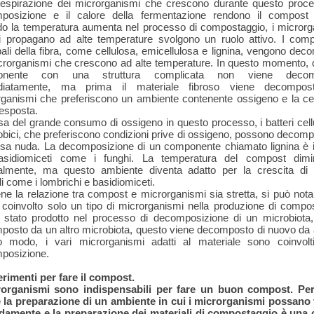
 respirazione dei microrganismi che crescono durante questo proce
posizione e il calore della fermentazione rendono il compost 
o la temperatura aumenta nel processo di compostaggio, i microrg
i propagano ad alte temperature svolgono un ruolo attivo. I comp
pali della fibra, come cellulosa, emicellulosa e lignina, vengono dec
crorganismi che crescono ad alte temperature. In questo momento, 
onente con una struttura complicata non viene decom
iatamente, ma prima il materiale fibroso viene decompo
rganismi che preferiscono un ambiente contenente ossigeno e la cel
esposta.
a del grande consumo di ossigeno in questo processo, i batteri cellul
bici, che preferiscono condizioni prive di ossigeno, possono decomp
osa nuda. La decomposizione di un componente chiamato lignina è i
asidiomiceti come i funghi. La temperatura del compost dimi
almente, ma questo ambiente diventa adatto per la crescita di p
i come i lombrichi e basidiomiceti.
e la relazione tra compost e microrganismi sia stretta, si può not
coinvolto solo un tipo di microrganismi nella produzione di compo
 stato prodotto nel processo di decomposizione di un microbiota,
osto da un altro microbiota, questo viene decomposto di nuovo da al
o modo, i vari microrganismi adatti al materiale sono coinvolti
posizione.
rimenti per fare il compost.
rorganismi sono indispensabili per fare un buon compost. Per
 la preparazione di un ambiente in cui i microrganismi possano 
amente e la preparazione dei materiali di compostaggio è una 