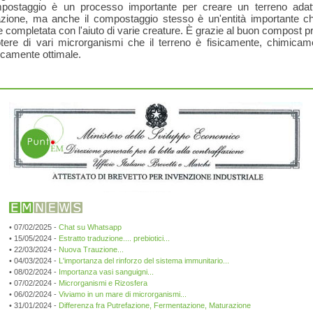
mpostaggio è un processo importante per creare un terreno adatt
vazione, ma anche il compostaggio stesso è un'entità importante c
 completata con l'aiuto di varie creature. È grazie al buon compost p
otere di vari microrganismi che il terreno è fisicamente, chimicam
icamente ottimale.
• 07/02/2025 -
Chat su Whatsapp
• 15/05/2024 -
Estratto traduzione.... prebiotici...
• 22/03/2024 -
Nuova Trauzione...
• 04/03/2024 -
L'importanza del rinforzo del sistema immunitario...
• 08/02/2024 -
Importanza vasi sanguigni...
• 07/02/2024 -
Microrganismi e Rizosfera
• 06/02/2024 -
Viviamo in un mare di microrganismi...
• 31/01/2024 -
Differenza fra Putrefazione, Fermentazione, Maturazione