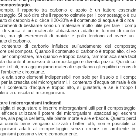
l compostaggio.
empio, il rapporto tra carbonio e azoto è un fattore essenzia
taggio. Si può dire che il rapporto ottimale per il compostaggio è qu
uto di carbonio è di circa il 20-30% e il contenuto di acqua è di circa 
crementi di bestiame sono un materiale molto utile per fare il comp
o di vacca è un materiale abbastanza adatto in termini di conten
nio, ma gli escrementi di maiale e pollo tendono ad avere un
uto di carbonio.
o contenuto di carbonio influisce sull'andamento del composta
dore del compost. Quando il contenuto di carbonio è troppo alto, ci vo
 per compostare, ma quando è troppo basso, l'ammoniaca sarà faci
ata durante il processo di compostaggio e diventa puzza. Quindi co
zare i rifiuti, ma aggiungiamo materiali rispettando gli equilibri e consi
l'ambiente circostante.
e aria sono elementi indispensabili non solo per il suolo e il com
per la crescita dei microrganismi. Il contenuto d'acqua ottimale è d
 il contenuto d'acqua è troppo alto, si guasterà, e se è troppo 
lerà la crescita di microrganismi.
zare i microrganismi indigeni!
siglia di acquistare e inserire microrganismi utili per il compostaggi
efficace utilizzare il potere dei microrganismi attaccati agli escrem
me, alla paglia del letto, alle piante morte e alle erbacce. Questo per
a quanto bene vengano utilizzati i batteri utili, non è possibile co
rganismi adatti al compostaggio senza creare un ambiente in
rganismi possano vivere comodamente.