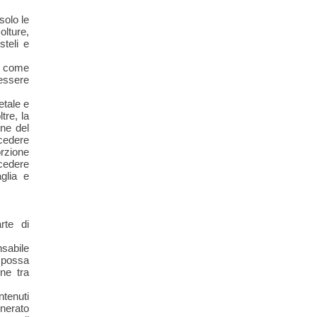
solo le
olture,
steli e
a come
essere
etale e
tre, la
ne del
cedere
rzione
ocedere
glia e
rte di
sabile
e possa
one tra
ntenuti
enerato