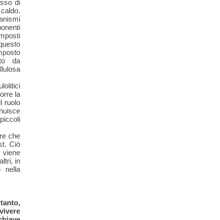
sso di
caldo.
anismi
onenti
omposti
questo
posto
sto da
lulosa
olitici
orre la
l ruolo
nuisce
iccoli
are che
st. Ciò
 viene
tri, in
 nella
tanto,
vivere
chiave