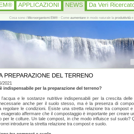
 EM®
APPLICAZIONI
NEWS
Da Veri Ricercato
Cosa sono i
Microorganismi EM®
- Come
aumentare
in modo naturale la
produttività
e 
A PREPARAZIONE DEL TERRENO
6/2021
è indispensabile per la preparazione del terreno?
, l'acqua e le sostanze nutritive indispensabili per la crescita delle
necessarie anche per il suolo stesso, ma è la presenza di compo
a regolare le condizioni. Esiste una stretta relazione tra compost e
 esagerato affermare che il compostaggio è importante per creare u
o per le colture. Un tale compost, in che modo influisce sul suolo?
vorrei introdurre la stretta relazione tra compost e suolo.
ione tra compost e suolo.