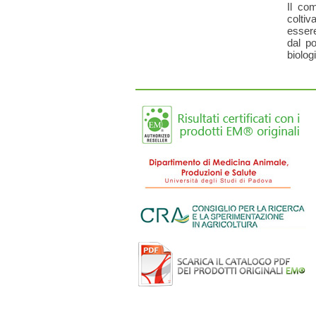
Il co
colti
essere
dal p
biolog