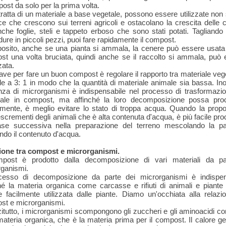
post da solo per la prima volta.
tratta di un materiale a base vegetale, possono essere utilizzate non 
e che crescono sui terreni agricoli e ostacolano la crescita delle c
he foglie, steli e tappeto erboso che sono stati potati. Tagliando 
 dure in piccoli pezzi, puoi fare rapidamente il compost.
posito, anche se una pianta si ammala, la cenere può essere usat
st una volta bruciata, quindi anche se il raccolto si ammala, può 
zzata.
ave per fare un buon compost è regolare il rapporto tra materiale veg
e a 3: 1 in modo che la quantità di materiale animale sia bassa. Inol
nza di microrganismi è indispensabile nel processo di trasformazio
iale in compost, ma affinché la loro decomposizione possa pro
amente, è meglio evitare lo stato di troppa acqua. Quando la propo
escrementi degli animali che è alta contenuta d'acqua, è più facile pr
fase successiva nella preparazione del terreno mescolando la pa
ndo il contenuto d'acqua.
ione tra compost e microrganismi.
mpost è prodotto dalla decomposizione di vari materiali da pa
rganismi.
ocesso di decomposizione da parte dei microrganismi è indispen
hé la materia organica come carcasse e rifiuti di animali e piant
 facilmente utilizzata dalle piante. Diamo un'occhiata alla relazi
st e microrganismi.
itutto, i microrganismi scompongono gli zuccheri e gli aminoacidi co
materia organica, che è la materia prima per il compost. Il calore g