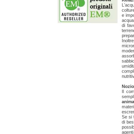
L'acq
coltur
e impo
acqua 
di fav
terre
prepar
Inoltr
micror
modera
assorb
sabbio
umidi
compl
nutriti
Nozio
Il co
sempl
anima
materi
escrem
Se si 
di bes
possib
agenti