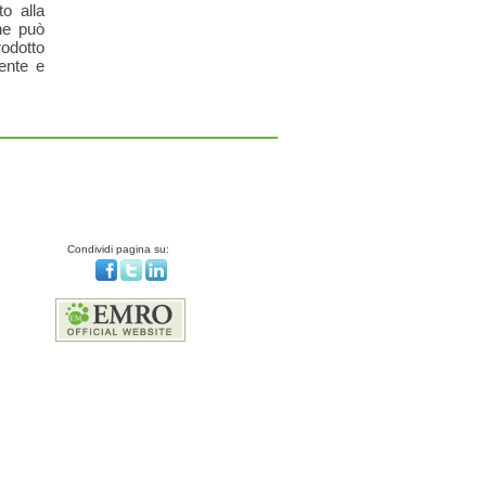
o alla
he può
rodotto
ente e
Condividi pagina su: