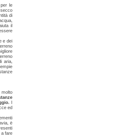
per le
o secco
tità di
'acqua,
iuta il
essere
e e dei
terreno
igliore
terreno
i aria,
iempie
stanze
 molto
stanze
ggio.
I
acce ed
rementi
avia, è
resenti
 a fare