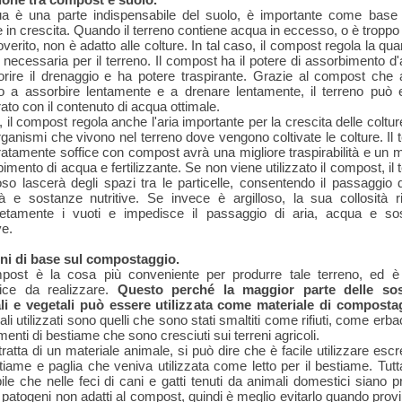
ua è una parte indispensabile del suolo, è importante come base 
e in crescita. Quando il terreno contiene acqua in eccesso, o è tropp
verito, non è adatto alle colture. In tal caso, il compost regola la quan
necessaria per il terreno. Il compost ha il potere di assorbimento d
orire il drenaggio e ha potere traspirante. Grazie al compost che a
no a assorbire lentamente e a drenare lentamente, il terreno può 
ato con il contenuto di acqua ottimale.
e, il compost regola anche l'aria importante per la crescita delle coltur
ganismi che vivono nel terreno dove vengono coltivate le colture. Il 
tamente soffice con compost avrà una migliore traspirabilità e un m
imento di acqua e fertilizzante. Se non viene utilizzato il compost, il 
so lascerà degli spazi tra le particelle, consentendo il passaggio d
tà e sostanze nutritive. Se invece è argilloso, la sua collosità r
etamente i vuoti e impedisce il passaggio di aria, acqua e so
ve.
ni di base sul compostaggio.
mpost è la cosa più conveniente per produrre tale terreno, ed è
ice da realizzare.
Questo perché la maggior parte delle so
li e vegetali può essere utilizzata come materiale di composta
ali utilizzati sono quelli che sono stati smaltiti come rifiuti, come erb
enti di bestiame che sono cresciuti sui terreni agricoli.
tratta di un materiale animale, si può dire che è facile utilizzare esc
tiame e paglia che veniva utilizzata come letto per il bestiame. Tutt
ile che nelle feci di cani e gatti tenuti da animali domestici siano p
 patogeni non adatti al compost, quindi è meglio evitarlo quando provi