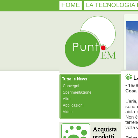
HOME
LA TECNOLOGIA
L
Tutte le News
• 16/0
Convegni
Cosa 
Sperimentazione
Altro
L'aria
Applicazioni
sono 
aiuta 
Video
Non è
terren
volta 
Relaz