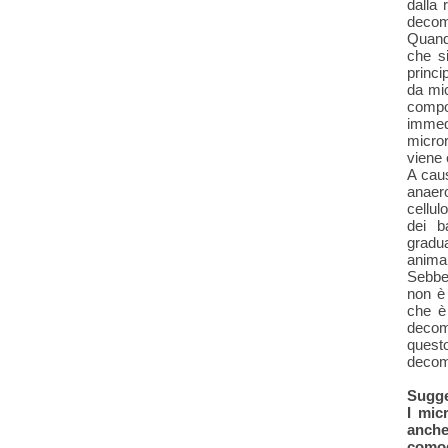
dalla
decom
Quand
che s
princi
da mi
comp
immed
micro
viene 
A caus
anaero
cellul
dei b
gradu
animal
Sebben
non è 
che è
decomp
quest
decom
Sugge
I mic
anche
comod