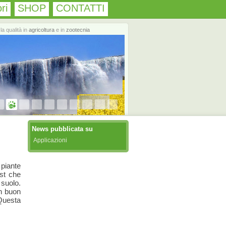
ri
SHOP
CONTATTI
la qualità in
agricoltura
e in
zootecnia
News pubblicata su
Applicazioni
 piante
st che
 suolo.
n buon
 Questa