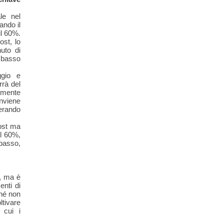
le nel
ando il
il 60%.
ost, lo
uto di
 basso
ggio e
rrà del
lmente
nviene
derando
post ma
el 60%,
basso,
o, ma è
enti di
ché non
ltivare
 cui i