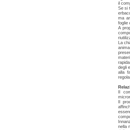
il com
Se si 
erbacc
ma anc
foglie
A pro
compo
riutili
La chi
animal
prese
mater
rapid
degli 
alla 
regola
Relaz
Il co
micro
Il pr
affinc
essere
compo
Innanz
nella 