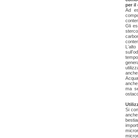
per i
Ad es
compos
conten
Gli es
sterc
carbo
conten
L'alt
sull'o
tempo
gener
utiliz
anche 
Acqua 
anche 
ma se
ostaco
Utiliz
Si con
anche 
bestia
import
micro
micro