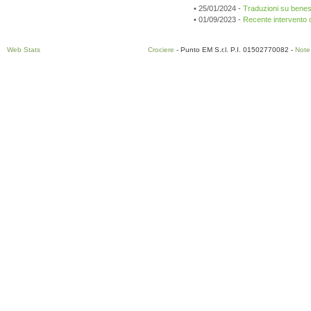
• 25/01/2024 -
Traduzioni su beness
• 01/09/2023 -
Recente intervento de
Web Stats
Crociere
- Punto EM S.r.l. P.I. 01502770082 -
Note