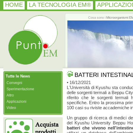
HOME
LA TECNOLOGIA EM®
APPLICAZIO
Cosa sono i
Microorganismi E
BATTERI INTESTINA
Tutte le News
• 16/12/2021
Convegni
L'Università di Kyushu sta conduce
Sperimentazione
delle sorgenti termali a Beppu City
Altro
riferito che le sorgenti termali h
Applicazioni
specifiche. Entro la prossima prim
100 casi su riviste accademiche in
Video
Un gruppo di ricerca di medici 
del Kyushu University Beppu Hos
batteri che vivono nell'intesti
utilizzi un database dell'ambient