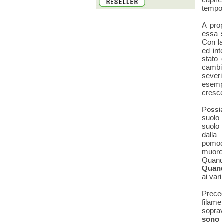
tempo 
A pro
essa s
Con la
ed int
stato 
cambia
severi
esemp
cresce
Possia
suolo
suolo 
dalla
pomod
muore 
Quand
Quando
ai var
Prece
filame
soprav
sono 