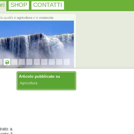
ri
SHOP
CONTATTI
la qualità in
agricoltura
e in
zootecnia
Articolo pubblicato su
Agricoltura
irato a
ente il