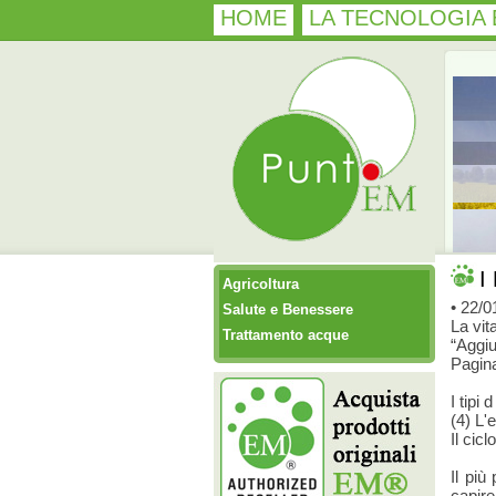
HOME
LA TECNOLOGIA
I
Agricoltura
• 22/0
Salute e Benessere
La vit
Trattamento acque
“Aggiu
Pagina
I tipi 
(4) L'
Il cic
Il più
capire