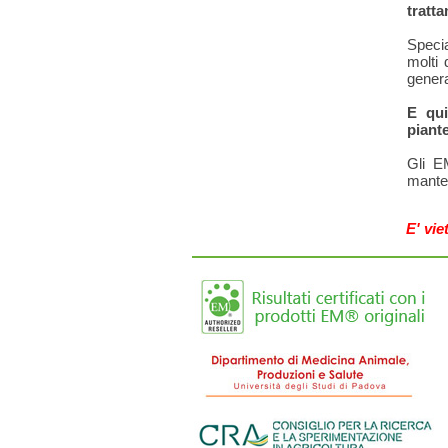
tratt
Specia
molti 
genera
E qui
piante
Gli E
manten
E' vie