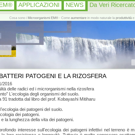
 EM®
APPLICAZIONI
NEWS
Da Veri Ricercato
Cosa sono i
Microorganismi EM®
- Come
aumentare
in modo naturale la
produttività
e 
 BATTERI PATOGENI E LA RIZOSFERA
1/2016
alità delle radici ed i microrganismi nella rizosfera
nto” L'ecologia degli organismi del suolo.
 91 tradotta dal libro del prof. Kobayashi Mitiharu
d l'ecologia dei patogeni del suolo.
ecologia dei patogeni.
lo e la lunghezza della vita dei patogeni.
 profondo interesse sull'ecologia dei patogeni infettivi nel terreno è m
 la loro resistenza e longevità. Tuttavia è molto conoscere esattam