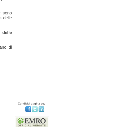
ne sono
a delle
 delle
ano di
Condividi pagina su: