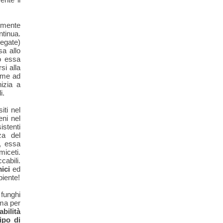
lmente
ntinua.
legate)
sa allo
to essa
si alla
come ad
izia a
i.
iti nel
ni nel
istenti
za del
, essa
miceti.
abili.
ici
ed
biente!
funghi
rma per
bilità
ipo di