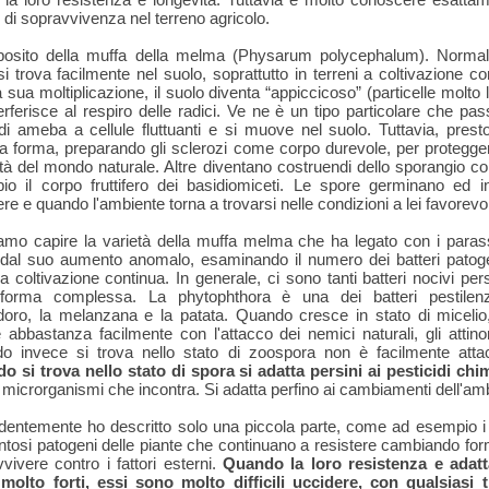
di sopravvivenza nel terreno agricolo.
posito della muffa della melma (Physarum polycephalum). Norma
i trova facilmente nel suolo, soprattutto in terreni a coltivazione co
 sua moltiplicazione, il suolo diventa “appiccicoso” (particelle molto 
erferisce al respiro delle radici. Ve ne è un tipo particolare che pas
di ameba a cellule fluttuanti e si muove nel suolo. Tuttavia, pres
 forma, preparando gli sclerozi come corpo durevole, per protegger
tà del mondo naturale. Altre diventano costruendi dello sporangio 
io il corpo fruttifero dei basidiomiceti. Le spore germinano ed in
re e quando l'ambiente torna a trovarsi nelle condizioni a lei favorevol
mo capire la varietà della muffa melma che ha legato con i parass
 dal suo aumento anomalo, esaminando il numero dei batteri patoge
a coltivazione continua. In generale, ci sono tanti batteri nocivi pers
 forma complessa. La phytophthora è una dei batteri pestilen
oro, la melanzana e la patata. Quando cresce in stato di micelio
abbastanza facilmente con l'attacco dei nemici naturali, gli attino
o invece si trova nello stato di zoospora non è facilmente attacc
 si trova nello stato di spora si adatta persini ai pesticidi chim
i microrganismi che incontra. Si adatta perfino ai cambiamenti dell'am
dentemente ho descritto solo una piccola parte, come ad esempio i 
ntosi patogeni delle piante che continuano a resistere cambiando fo
vivere contro i fattori esterni.
Quando la loro resistenza e adatta
molto forti, essi sono molto difficili uccidere, con qualsiasi t