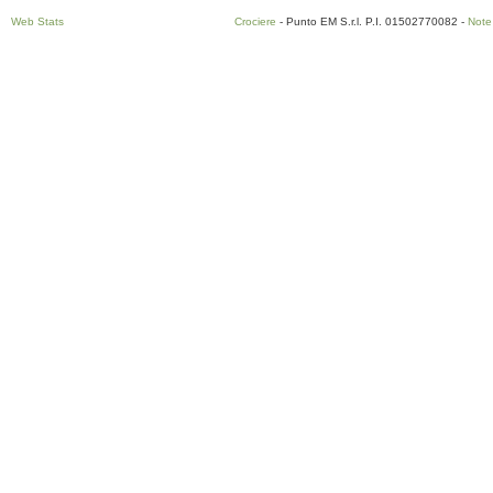
Web Stats
Crociere
- Punto EM S.r.l. P.I. 01502770082 -
Note