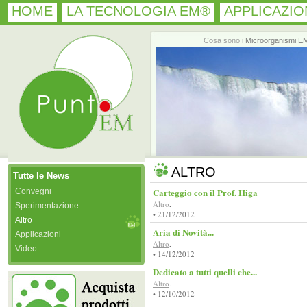
HOME
LA TECNOLOGIA EM®
APPLICAZIO
Cosa sono i
Microorganismi E
ALTRO
Tutte le News
Carteggio con il Prof. Higa
Convegni
Altro
.
Sperimentazione
• 21/12/2012
Altro
Aria di Novità...
Applicazioni
Altro
.
Video
• 14/12/2012
Dedicato a tutti quelli che...
Altro
.
• 12/10/2012