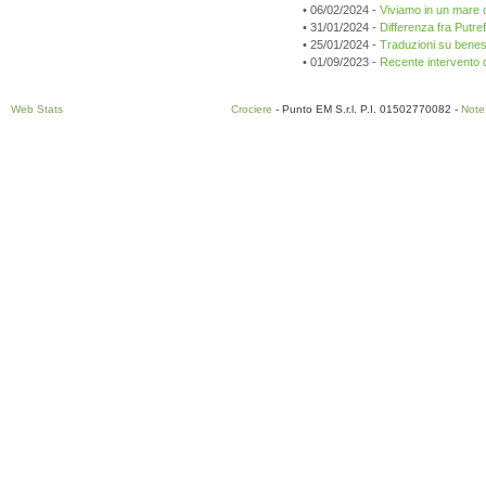
• 06/02/2024 -
Viviamo in un mare d
• 31/01/2024 -
Differenza fra Putr
• 25/01/2024 -
Traduzioni su beness
• 01/09/2023 -
Recente intervento de
Web Stats
Crociere
- Punto EM S.r.l. P.I. 01502770082 -
Note