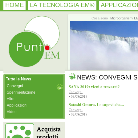
HOME
LA TECNOLOGIA EM®
APPLICAZIO
Cosa sono i
Microorganismi E
NEWS: CONVEGNI S
Tutte le News
SANA 2019: vieni a trovarci?
Convegni
Convegni
.
Sperimentazione
• 09/08/2019
Altro
Satoshi Omura. Lo sapevi che....
Applicazioni
Convegni
.
Video
• 02/08/2019